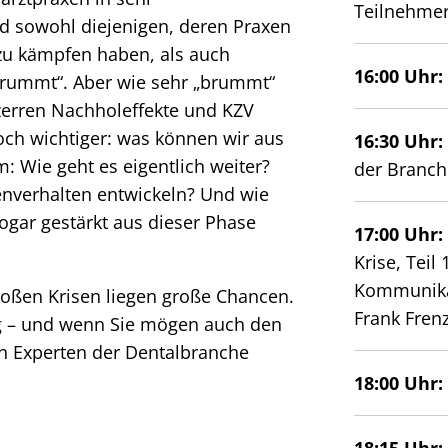
Teilnehme
nd sowohl diejenigen, deren Praxen
zu kämpfen haben, als auch
16:00 Uhr
brummt“. Aber wie sehr „brummt“
rzerren Nachholeffekte und KZV
och wichtiger: was können wir aus
16:30 Uhr
: Wie geht es eigentlich weiter?
der Branch
enverhalten entwickeln? Und wie
gar gestärkt aus dieser Phase
17:00 Uhr:
Krise, Teil
Kommunikat
großen Krisen liegen große Chancen.
Frank Fren
g – und wenn Sie mögen auch den
n Experten der Dentalbranche
18:00 Uhr:
18:15
Uhr: