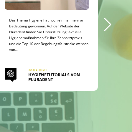
Das Thema Hygiene hat noch einmal mehr an
Die e
Bedeutung gewonnen. Auf der Website der
Zahnar
Pluradent finden Sie Unterstützung: Aktuelle
Norma
Hygienemaßnahmen für Ihre Zahnarztpraxis
Gegeb
und die Top 10 der Begehungsfallstricke werden
Bayer
von...
Behand
28.07.2020
HYGIENETUTORIALS VON
PLURADENT